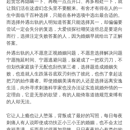
起贪念再隐瞒一下、再晚一点点开口、再多相处一下，就
让我们活在这虚幻念头里不要醒来。有舍才有得在人的一
生中面临千百种选择，只能在各种选项中选出最合适的。
而选择外遇出轨的人明知道答案只能选择其一，却偏偏要
尝试一定会失分的复选，大爱侦探社嘲笑这些总是要逆向
而行，选择注定失败答案的人，因为婚姻早就给出了正解
答案。
外遇出轨的人不愿意正视婚姻问题，不愿意选择解决问题
宁愿拖延时间、宁愿逃避问题，躲避成了一把双刃刀，不
但划伤家庭孩子元配也刮伤第三者，选择题造成婚姻失
败，也造就人生跌落谷底双刃剑伤了彼此，也伤了拿起这
把刀的始作庸者。即使婚姻美满有的人还是选择远离安逸
生活，向外寻求刺激科学家也没办法证实造就婚外情的一
定理由，它是无形的欲望，有的人能倚靠道德规范束缚有
的人却无法。
它让人上瘾也让人堕落，背叛成了最好的写照，每日每夜
刺痛人有人说即使成功扶正小三小王的婚姻，也不会太过
幸福美满，反而是过得更加悲惨，日日夜夜担心有类似的