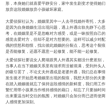
形，本身她们就喜爱平静安分，家中发生剧变才使得她们
放弃这段婚姻放弃小孩破坏家庭。
大爱侦探社认为，婚姻里其中一人去寻找婚外寄托，大多
是因为自身婚姻生活出现问题，遇上外遇出轨先静下心思
考，在婚姻里是不是忽略对方感受，或是一昧按照自己的
感觉去爱对方，但却不是对方想要的。这样可以减少对配
偶的愤怒和怨恨，找出彼此婚姻的分裂点，思考这个裂痕
是否能修复，还愿不愿意一起修复，能不能一起修复。
大爱侦探社要说女人爬墙跟男人外遇其实都没什麽差别，
当事人在当下婚姻关系里有须求而没被填满，受到外头人
的吸引罢了，不论丈夫外遇或是老婆外遇，我们总在事情
发生後才开始思考婚姻里出现的裂痕，我想大部分的夫妻
在踏入婚姻後就忘了保持这段感情的新鲜度，我们用工作
繁忙用带小孩累当作维持感情的藉口，却忘了只要抽时间
出来重温当时交往的氛围，对婚姻只会加分而已进而使两
人感情更加深刻。