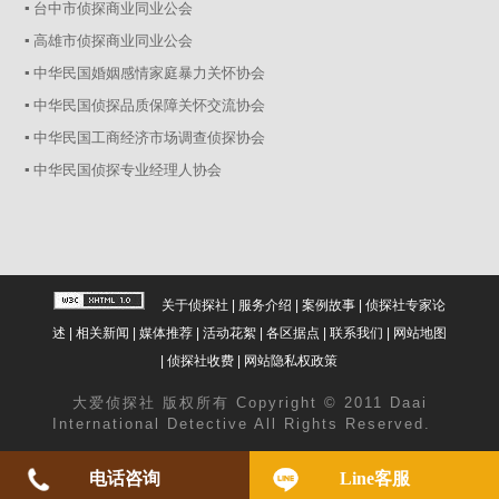
▪ 台中市侦探商业同业公会
▪ 高雄市侦探商业同业公会
▪ 中华民国婚姻感情家庭暴力关怀协会
▪ 中华民国侦探品质保障关怀交流协会
▪ 中华民国工商经济市场调查侦探协会
▪ 中华民国侦探专业经理人协会
关于侦探社
|
服务介绍
|
案例故事
|
侦探社专家论
述
|
相关新闻
|
媒体推荐
|
活动花絮
|
各区据点
|
联系我们
|
网站地图
|
侦探社收费
|
网站隐私权政策
大爱
侦探社
版权所有 Copyright © 2011 Daai
International Detective All Rights Reserved.
电话咨询
Line客服