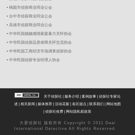
▪ 桃园市侦探商业同业公会
▪ 台中市侦探商业同业公会
▪ 高雄市侦探商业同业公会
▪ 中华民国婚姻感情家庭暴力关怀协会
▪ 中华民国侦探品质保障关怀交流协会
▪ 中华民国工商经济市场调查侦探协会
▪ 中华民国侦探专业经理人协会
关于侦探社
|
服务介绍
|
案例故事
|
侦探社专家论
述
|
相关新闻
|
媒体推荐
|
活动花絮
|
各区据点
|
联系我们
|
网站地图
|
侦探社收费
|
网站隐私权政策
大爱
侦探社
版权所有 Copyright © 2011 Daai
International Detective All Rights Reserved.