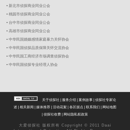
▪ 新北市侦探商业同业公会
▪ 桃园市侦探商业同业公会
▪ 台中市侦探商业同业公会
▪ 高雄市侦探商业同业公会
▪ 中华民国婚姻感情家庭暴力关怀协会
▪ 中华民国侦探品质保障关怀交流协会
▪ 中华民国工商经济市场调查侦探协会
▪ 中华民国侦探专业经理人协会
关于侦探社
|
服务介绍
|
案例故事
|
侦探社专家论
述
|
相关新闻
|
媒体推荐
|
活动花絮
|
各区据点
|
联系我们
|
网站地图
|
侦探社收费
|
网站隐私权政策
大爱
侦探社
版权所有 Copyright © 2011 Daai