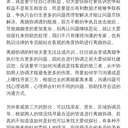
害，就是要守住自己的权益，但大爱侦探社要告诉您争取
权益不是靠互相攻击，而是要提出有利数据才能够争取权
益，争执只会衍生更多的问题而理智解决才能让问题尽快
解决。离婚协调遇到瓶颈，双方不断的争执且攻击彼此，
导致婚姻变的更加复杂，别再让问题继续恶化，就让大爱
侦探社来协助您处理，我们不只有懂得沟通的专家，也有
熟识法律的专员能站在客观的角度协助进行离婚协议。
离婚协调的时候夫妻无法达成共识，往往就会变成离婚争
执衍生出更多的问题，因此在进行协调之前大爱侦探社建
议您，应该要学习如何沟通或是找客观的第三者，从中协
助两人协调才能避免更多的伤害。而要如何学习沟通或是
上哪找寻第三方，根据过去的离婚案离来看，沟通问题可
找心理谘商，心理师会针对不同的问题，协助找寻合适的
沟通方式。
另外客观第三方的部分，可以找亲友、里长、区域协调员
等，根据两人的情况找寻最合适的管道进行离婚协调。若
真的不知道该如何是好也可以来找大爱侦探社，有各种不
同的服务能针对委托人的情况，安排最适合的专员给予有