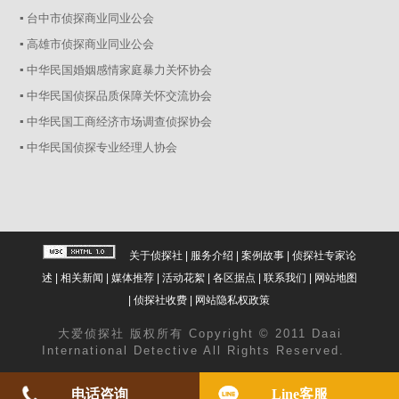
▪ 台中市侦探商业同业公会
▪ 高雄市侦探商业同业公会
▪ 中华民国婚姻感情家庭暴力关怀协会
▪ 中华民国侦探品质保障关怀交流协会
▪ 中华民国工商经济市场调查侦探协会
▪ 中华民国侦探专业经理人协会
关于侦探社
|
服务介绍
|
案例故事
|
侦探社专家论
述
|
相关新闻
|
媒体推荐
|
活动花絮
|
各区据点
|
联系我们
|
网站地图
|
侦探社收费
|
网站隐私权政策
大爱
侦探社
版权所有 Copyright © 2011 Daai
International Detective All Rights Reserved.
电话咨询
Line客服