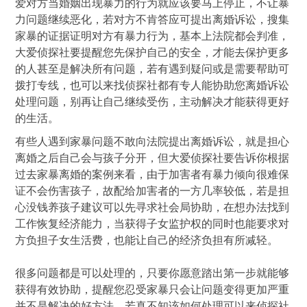
爱对方当婚姻出现暴力的行为就应该要马上停止，不让暴
力问题继续恶化，若对方不肯答应可提出离婚诉讼，搜集
家暴的证据证明对方有暴力行为，基本上法院都会判准，
大爱侦探社要提醒您先保护自己的安全，才能去保护更多
的人甚至是解决所有问题，若有遇到疑问或是需要帮助可
拨打专线，也可以来找侦探社都有专人能协助您离婚诉讼
处理问题，别再让自己继续受伤，主动解决才能获得更好
的生活。
有些人遇到家暴问题不敢向法院提出离婚诉讼，就是担心
离婚之后自己会与孩子分开，但大爱侦探社要告诉你根据
过去家暴离婚的案例来看，由于加害者有暴力倾向很难保
证不会伤害孩子，故配给加害者的一方几率较低，若是担
心没钱养孩子建议可以先寻求社会局协助，在想办法找到
工作恢复经济能力，当获得子女监护权的同时也能要求对
方负担子女生活费，也能让自己的经济负担有所减轻。
很多问题都是可以处理的，只要你愿意踏出第一步就能够
获得有效协助，提醒您忍受家暴只会让问题变得更加严重
并不是解决的好方法，若真不知该如何处理可以来侦探社