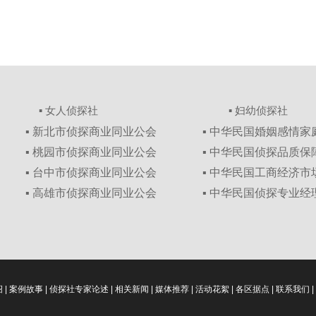
▪ 女人侦探社
▪ 妇幼侦探社
▪ 新北市侦探商业同业公会
▪ 中华民国婚姻感情
▪ 桃园市侦探商业同业公会
▪ 中华民国侦探品质
▪ 台中市侦探商业同业公会
▪ 中华民国工商经济
▪ 高雄市侦探商业同业公会
▪ 中华民国侦探专业经
绍
|
案例故事
|
侦探社专家论述
|
相关新闻
|
媒体推荐
|
活动花絮
|
各区据点
|
联系我们
|