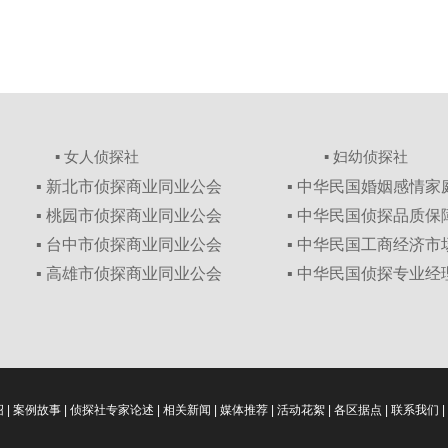
▪ 女人侦探社
▪ 妇幼侦探社
▪ 新北市侦探商业同业公会
▪ 中华民国婚姻感情
▪ 桃园市侦探商业同业公会
▪ 中华民国侦探品质
▪ 台中市侦探商业同业公会
▪ 中华民国工商经济
▪ 高雄市侦探商业同业公会
▪ 中华民国侦探专业经
绍
|
案例故事
|
侦探社专家论述
|
相关新闻
|
媒体推荐
|
活动花絮
|
各区据点
|
联系我们
|