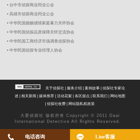
▪ 台中市侦探商业同业公会
▪ 高雄市侦探商业同业公会
▪ 中华民国婚姻感情家庭暴力关怀协会
▪ 中华民国侦探品质保障关怀交流协会
▪ 中华民国工商经济市场调查侦探协会
▪ 中华民国侦探专业经理人协会
关于侦探社
|
服务介绍
|
案例故事
|
侦探社专家论
述
|
相关新闻
|
媒体推荐
|
活动花絮
|
各区据点
|
联系我们
|
网站地图
|
侦探社收费
|
网站隐私权政策
大爱
侦探社
版权所有 Copyright © 2011 Daai
International Detective All Rights Reserved.
电话咨询
Line客服