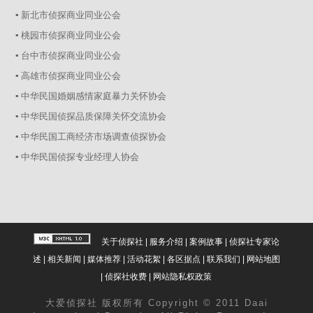
▪ 新北市侦探商业同业公会
▪ 桃园市侦探商业同业公会
▪ 台中市侦探商业同业公会
▪ 高雄市侦探商业同业公会
▪ 中华民国婚姻感情家庭暴力关怀协会
▪ 中华民国侦探品质保障关怀交流协会
▪ 中华民国工商经济市场调查侦探协会
▪ 中华民国侦探专业经理人协会
关于侦探社
|
服务介绍
|
案例故事
|
侦探社专家论
述
|
相关新闻
|
媒体推荐
|
活动花絮
|
各区据点
|
联系我们
|
网站地图
|
侦探社收费
|
网站隐私权政策
大爱
侦探社
版权所有 Copyright © 2011 Daai