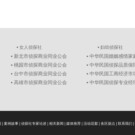
▪ 女人侦探社
▪ 妇幼侦探社
▪ 新北市侦探商业同业公会
▪ 中华民国婚姻感情
▪ 桃园市侦探商业同业公会
▪ 中华民国侦探品质
▪ 台中市侦探商业同业公会
▪ 中华民国工商经济
▪ 高雄市侦探商业同业公会
▪ 中华民国侦探专业经
绍
|
案例故事
|
侦探社专家论述
|
相关新闻
|
媒体推荐
|
活动花絮
|
各区据点
|
联系我们
|