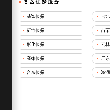
各区侦探服务
基隆侦探
台北
新竹侦探
苗栗
彰化侦探
云林
高雄侦探
屏东
台东侦探
澎湖