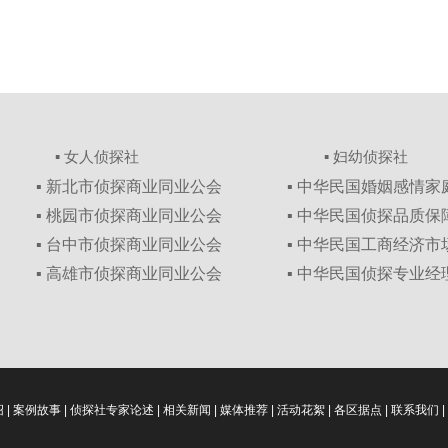
▪ 女人侦探社
▪ 妇幼侦探社
▪ 新北市侦探商业同业公会
▪ 中华民国婚姻感情
▪ 桃园市侦探商业同业公会
▪ 中华民国侦探品质
▪ 台中市侦探商业同业公会
▪ 中华民国工商经济
▪ 高雄市侦探商业同业公会
▪ 中华民国侦探专业经
绍
|
案例故事
|
侦探社专家论述
|
相关新闻
|
媒体推荐
|
活动花絮
|
各区据点
|
联系我们
|