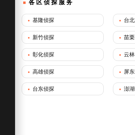
各区侦探服务
基隆侦探
台北
新竹侦探
苗栗
彰化侦探
云林
高雄侦探
屏东
台东侦探
澎湖