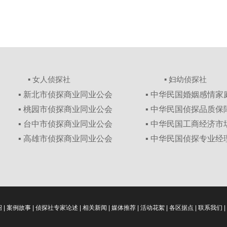
▪ 女人侦探社
▪ 妇幼侦探社
▪ 新北市侦探商业同业公会
▪ 中华民国婚姻感情
▪ 桃园市侦探商业同业公会
▪ 中华民国侦探品质
▪ 台中市侦探商业同业公会
▪ 中华民国工商经济
▪ 高雄市侦探商业同业公会
▪ 中华民国侦探专业经
绍
|
案例故事
|
侦探社专家论述
|
相关新闻
|
媒体推荐
|
活动花絮
|
各区据点
|
联系我们
|