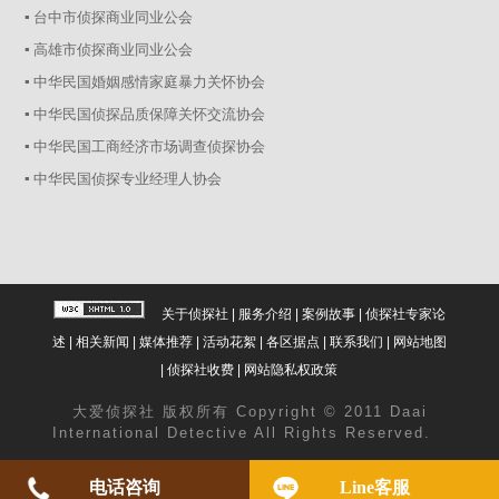
▪ 台中市侦探商业同业公会
▪ 高雄市侦探商业同业公会
▪ 中华民国婚姻感情家庭暴力关怀协会
▪ 中华民国侦探品质保障关怀交流协会
▪ 中华民国工商经济市场调查侦探协会
▪ 中华民国侦探专业经理人协会
关于侦探社
|
服务介绍
|
案例故事
|
侦探社专家论
述
|
相关新闻
|
媒体推荐
|
活动花絮
|
各区据点
|
联系我们
|
网站地图
|
侦探社收费
|
网站隐私权政策
大爱
侦探社
版权所有 Copyright © 2011 Daai
International Detective All Rights Reserved.
电话咨询
Line客服