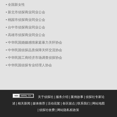
▪ 全国新女性
▪ 新北市侦探商业同业公会
▪ 桃园市侦探商业同业公会
▪ 台中市侦探商业同业公会
▪ 高雄市侦探商业同业公会
▪ 中华民国婚姻感情家庭暴力关怀协会
▪ 中华民国侦探品质保障关怀交流协会
▪ 中华民国工商经济市场调查侦探协会
▪ 中华民国侦探专业经理人协会
关于侦探社
|
服务介绍
|
案例故事
|
侦探社专家论
述
|
相关新闻
|
媒体推荐
|
活动花絮
|
各区据点
|
联系我们
|
网站地图
|
侦探社收费
|
网站隐私权政策