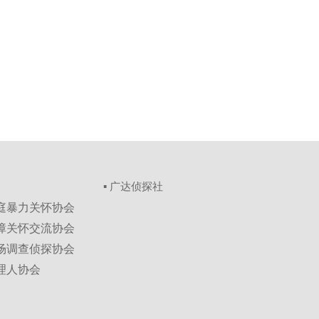
▪ 广达侦探社
家庭暴力关怀协会
保障关怀交流协会
市场调查侦探协会
理人协会