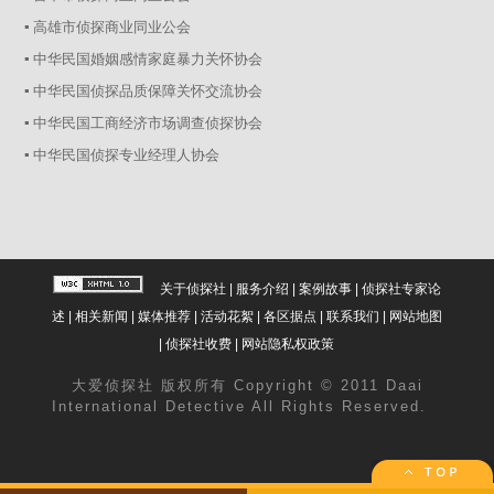
▪ 高雄市侦探商业同业公会
▪ 中华民国婚姻感情家庭暴力关怀协会
▪ 中华民国侦探品质保障关怀交流协会
▪ 中华民国工商经济市场调查侦探协会
▪ 中华民国侦探专业经理人协会
关于侦探社
|
服务介绍
|
案例故事
|
侦探社专家论
述
|
相关新闻
|
媒体推荐
|
活动花絮
|
各区据点
|
联系我们
|
网站地图
|
侦探社收费
|
网站隐私权政策
大爱
侦探社
版权所有 Copyright © 2011 Daai
International Detective All Rights Reserved.