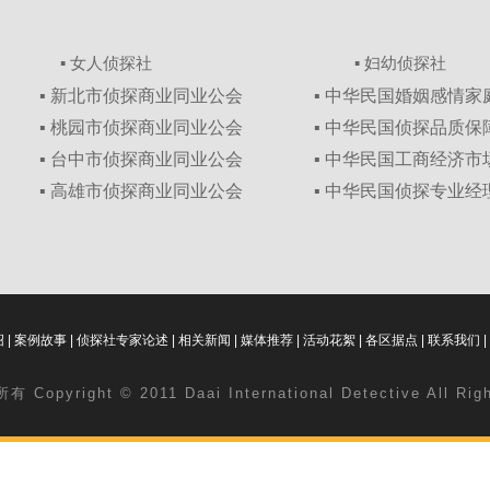
▪ 女人侦探社
▪ 妇幼侦探社
▪ 新北市侦探商业同业公会
▪ 中华民国婚姻感情
▪ 桃园市侦探商业同业公会
▪ 中华民国侦探品质
▪ 台中市侦探商业同业公会
▪ 中华民国工商经济
▪ 高雄市侦探商业同业公会
▪ 中华民国侦探专业经
绍
|
案例故事
|
侦探社专家论述
|
相关新闻
|
媒体推荐
|
活动花絮
|
各区据点
|
联系我们
|
 Copyright © 2011 Daai International Detective All Ri