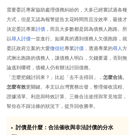
需要委託專家協助處理債務糾紛的，大多已經嘗試過各種
方式，但是又認為報警提告太花時間而且沒效率，最後才
決定委託專業
討債
，而且大多數都是因為債務人跑路。所
以
尋人
討債
一並進行。如果真的遇到債務人欠債跑路，就
委託政府立案的大愛
徵信社
專業
討債
，透過專業的
尋人
方
式揪出跑路的債務人，讓債務人明白，欠錢要還，否則無
論逃到哪裡，債權人仍有辦法討回債務。
「怎麼把錢討回來？」比起「去不去得回」，
怎麼合法、
怎麼有效
更關鍵。本文以台灣實務出發，整理催收流程、
證據清單、利息與時效計算、三條合法途徑與常見地雷，
幫你在不踩法條的狀況下，提升回收勝率。
討債是什麼：合法催收與非法討債的分水
01