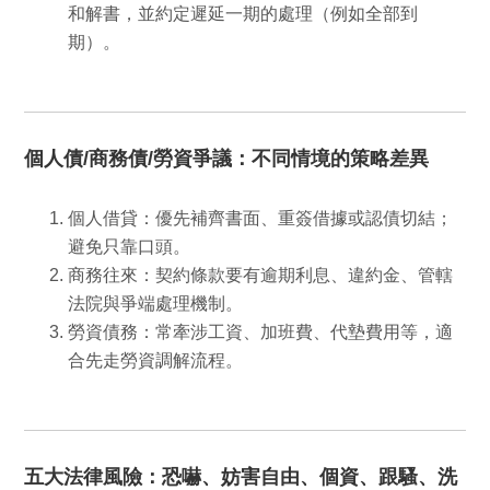
和解書，並約定遲延一期的處理（例如全部到
期）。
個人債/商務債/勞資爭議：不同情境的策略差異
個人借貸
：優先補齊書面、重簽借據或認債切結；
避免只靠口頭。
商務往來
：契約條款要有
逾期利息、違約金、管轄
法院
與爭端處理機制。
勞資債務
：常牽涉工資、加班費、代墊費用等，適
合先走勞資調解流程。
五大法律風險：恐嚇、妨害自由、個資、跟騷、洗