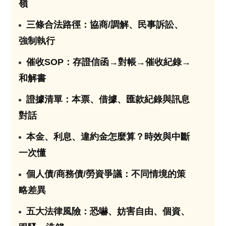
嶺
三條合法路徑：協商/調解、民事訴訟、
02
強制執行
催收SOP：存證信函→對帳→催收紀錄→
03
和解書
證據清單：本票、借據、匯款紀錄與訊息
04
對話
本金、利息、違約金怎麼算？時效與中斷
05
一次懂
個人債/商務債/勞資爭議：不同情境的策
06
略差異
五大法律風險：恐嚇、妨害自由、個資、
07