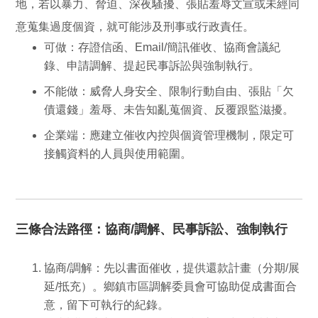
地，若以暴力、脅迫、深夜騷擾、張貼羞辱文宣或未經同
意蒐集過度個資，就可能涉及刑事或行政責任。
可做
：存證信函、Email/簡訊催收、協商會議紀
錄、申請調解、提起民事訴訟與強制執行。
不能做
：威脅人身安全、限制行動自由、張貼「欠
債還錢」羞辱、未告知亂蒐個資、反覆跟監滋擾。
企業端
：應建立催收內控與個資管理機制，限定可
接觸資料的人員與使用範圍。
三條合法路徑：協商/調解、民事訴訟、強制執行
協商/調解
：先以書面催收，提供還款計畫（分期/展
延/抵充）。
鄉鎮市區調解委員會
可協助促成書面合
意，留下可執行的紀錄。