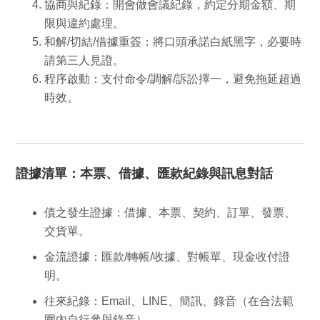
協商與紀錄
：開會做會議紀錄，約定分期金額、期
限與違約處理。
和解/切結/借據重簽
：將口頭承諾
白紙黑字
，必要時
請第三人見證。
程序啟動
：支付命令/調解/訴訟擇一，避免拖延超過
時效。
證據清單：本票、借據、匯款紀錄與訊息對話
債之發生證據
：借據、本票、契約、訂單、發票、
交貨單。
金流證據
：匯款/轉帳/收據、對帳單、現金收付證
明。
往來紀錄
：Email、LINE、簡訊、錄音（在合法範
圍內自行參與錄音）。