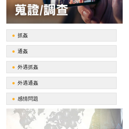
抓姦
通姦
外遇抓姦
外遇通姦
感情問題