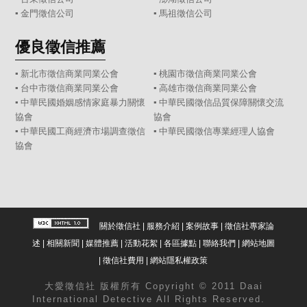
▪
金門徵信公司
▪
馬祖徵信公司
優良徵信推薦
▪ 新北市徵信商業同業公會
▪ 桃園市徵信商業同業公會
▪ 台中市徵信商業同業公會
▪ 高雄市徵信商業同業公會
▪ 中華民國婚姻感情家庭暴力關懷
▪ 中華民國徵信品質保障關懷交流
協會
協會
▪ 中華民國工商經濟市場調查徵信
▪ 中華民國徵信專業經理人協會
協會
關於徵信社
|
服務介紹
|
案例故事
|
徵信社專家論
述
|
相關新聞
|
媒體推薦
|
活動花絮
|
各區據點
|
聯絡我們
|
網站地圖
|
徵信社費用
|
網站隱私權政策
大愛
徵信社
版權所有 Copyright © 2011 Daai
International Detective All Rights Reserved.