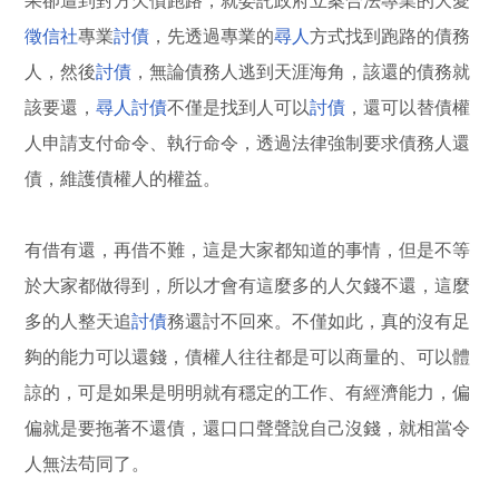
果卻遭到對方欠債跑路，就委託政府立案合法專業的大愛
徵信社
專業
討債
，先透過專業的
尋人
方式找到跑路的債務
人，然後
討債
，無論債務人逃到天涯海角，該還的債務就
該要還，
尋人
討債
不僅是找到人可以
討債
，還可以替債權
人申請支付命令、執行命令，透過法律強制要求債務人還
債，維護債權人的權益。
有借有還，再借不難，這是大家都知道的事情，但是不等
於大家都做得到，所以才會有這麼多的人欠錢不還，這麼
多的人整天追
討債
務還討不回來。不僅如此，真的沒有足
夠的能力可以還錢，債權人往往都是可以商量的、可以體
諒的，可是如果是明明就有穩定的工作、有經濟能力，偏
偏就是要拖著不還債，還口口聲聲說自己沒錢，就相當令
人無法苟同了。