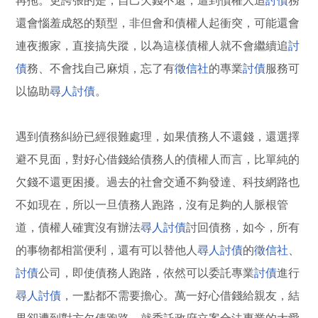
再拖。更誇張的是，自己欠錢不還，遭到債權人追
討債
務
還會惱羞成怒的類型，非但會和債權人起衝突，可能還會
連夜搬家，直接搞失蹤，以為這樣債權人就不會繼續追
討
債
務、不會找自己麻煩，忘了有
徵信社
的專業
討債
服務可
以協助
尋人
討債
。
遇到債務糾紛已經很難處理，如果債務人不還錢，還選擇
避不見面，對好心借錢給債務人的債權人而言，比單純的
欠錢不還更困擾。過去的社會交通不夠發達、科技網路也
不如現在，所以一旦債務人跑路，沒有足夠的人脈根管
道，債權人確實沒有辦法
尋人
討債
討回債務，如今，所有
的事物都相當便利，還有可以替他人
尋人
討債
的
徵信社
、
討債
公司，即使債務人跑路，依然可以委託專業
討債
進行
尋人
討債
，一點都不需要擔心。萬一好心借錢給親友，結