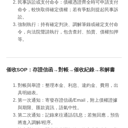
民事訴訟或支付命令
：債權憑證齊全時可申請
支付
命令
，較快取得確定債權；若有爭點則提起民事訴
訟。
強制執行
：持有確定判決、調解筆錄或確定支付命
令，向法院聲請執行，包含
查封、拍賣、債權扣押
等。
催收SOP：存證信函→對帳→催收紀錄→和解書
對帳與舉證
：整理本金、利息、違約金、費用，出
具明細表。
第一次通知
：寄發存證信函/Email，
附上債權證據
與期限、匯款資訊，語氣中性。
第二次通知
：記錄來往通話/訊息；若無回應，預告
將進入調解/程序。