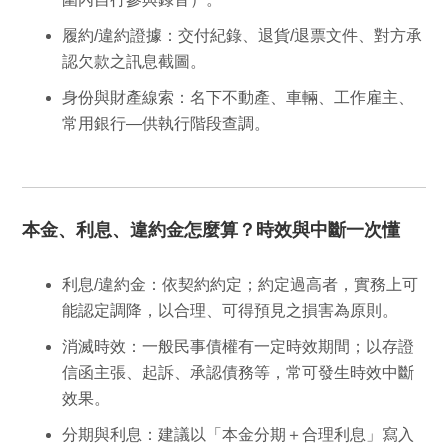
履約/違約證據
：交付紀錄、退貨/退票文件、對方承
認欠款之訊息截圖。
身份與財產線索
：名下不動產、車輛、工作雇主、
常用銀行—供
執行階段
查調。
本金、利息、違約金怎麼算？時效與中斷一次懂
利息/違約金
：依契約約定；約定過高者，實務上可
能認定調降，
以合理、可得預見之損害為原則
。
消滅時效
：一般民事債權有一定時效期間；以
存證
信函主張
、起訴、承認債務等，常可發生
時效中斷
效果。
分期與利息
：建議以「本金分期＋合理利息」寫入