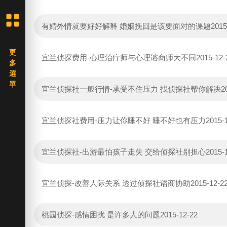
有婚外情就要好好解释 婚姻挽回是该要面对的课题
2015
宜兰侦探费用-心理治疔师与心理谘商师大不同
2015-12-
宜兰侦探社一般行情-承受不住压力 找侦探社帮你解决
2
宜兰侦探社费用-压力让你睡不好 睡不好也有压力
2015-
宜兰侦探社-出游最怕孩子走失 交给侦探社别担心
2015-
宜兰侦探-改善人际关系 透过侦探社谘商协助
2015-12-2
桃园侦探-感情困扰 是许多人的问题
2015-12-22