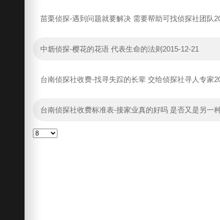
苗栗侦探-遇到问题就要解决 需要帮助可找侦探社团队
2
中坜侦探-樱花的花语 代表生命的法则
2015-12-21
台南侦探社收费-找寻失踪的长辈 交给侦探社寻人专家
2
台南侦探社收费标准表-接家业真的好吗 是否又是另一