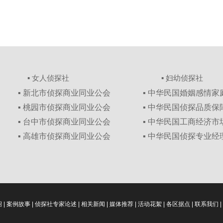
▪ 女人侦探社
▪ 妇幼侦探社
▪ 新北市侦探商业同业公会
▪ 中华民国婚姻感情
▪ 桃园市侦探商业同业公会
▪ 中华民国侦探品质
▪ 台中市侦探商业同业公会
▪ 中华民国工商经济
▪ 高雄市侦探商业同业公会
▪ 中华民国侦探专业经
绍
|
案例故事
|
侦探社专家论述
|
相关新闻
|
媒体推荐
|
活动花絮
|
各区据点
|
联系我们
|