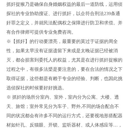
抓奸捉猴乃是确保自身婚姻权益的最后一道防线，运用侦
探社的专业协助搜证、进行抓奸，以企符合刑法239条通
奸罪之定义，并就民法配偶权之保障进行防卫和求偿。并
有合作律师可提供专业免费咨询。
※【抓奸】的行动要漂亮，最重要的莫过于证据的周全
性，如果太早没有证据遗留下来或是太晚证据已经被消
灭，都会损害到委托人的权益，尤其是在进行抓奸捉猴的
过程之中，有很多法槼是要注意的，要在合法的情况之下
取得证据，这些都是有赖于专业的经验、判断，也因此挑
选侦探社的时候要好好挑选。
※ 抓奸的场所分室内、室外，室内分为公寓、大楼、透
天、旅馆；室外常见分为车子、野外,不同的场合配合不
同的状况都会有许多不同的运行方式，还要视地形搭配器
材如针孔、反猫眼、开锁、监听器材、或人体感应等…，