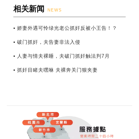
相关新闻
NEWS
▪ 娇妻外遇可怜绿光老公抓奸反被小王告！？
▪ 破门抓奸，夫告妻非法入侵
▪ 人妻与情夫裸睡，夫破门抓奸触法判7月
▪ 抓奸目睹夫嘿咻 夫裸奔关门狠夹妻