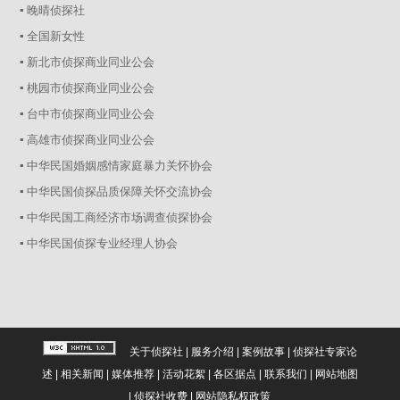
▪ 晚晴侦探社
▪ 全国新女性
▪ 新北市侦探商业同业公会
▪ 桃园市侦探商业同业公会
▪ 台中市侦探商业同业公会
▪ 高雄市侦探商业同业公会
▪ 中华民国婚姻感情家庭暴力关怀协会
▪ 中华民国侦探品质保障关怀交流协会
▪ 中华民国工商经济市场调查侦探协会
▪ 中华民国侦探专业经理人协会
关于侦探社
|
服务介绍
|
案例故事
|
侦探社专家论
述
|
相关新闻
|
媒体推荐
|
活动花絮
|
各区据点
|
联系我们
|
网站地图
|
侦探社收费
|
网站隐私权政策