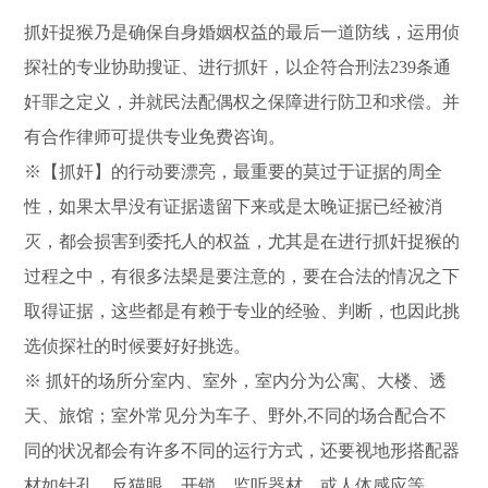
抓奸捉猴乃是确保自身婚姻权益的最后一道防线，运用侦
探社的专业协助搜证、进行抓奸，以企符合刑法239条通
奸罪之定义，并就民法配偶权之保障进行防卫和求偿。并
有合作律师可提供专业免费咨询。
※【抓奸】的行动要漂亮，最重要的莫过于证据的周全
性，如果太早没有证据遗留下来或是太晚证据已经被消
灭，都会损害到委托人的权益，尤其是在进行抓奸捉猴的
过程之中，有很多法槼是要注意的，要在合法的情况之下
取得证据，这些都是有赖于专业的经验、判断，也因此挑
选侦探社的时候要好好挑选。
※ 抓奸的场所分室内、室外，室内分为公寓、大楼、透
天、旅馆；室外常见分为车子、野外,不同的场合配合不
同的状况都会有许多不同的运行方式，还要视地形搭配器
材如针孔、反猫眼、开锁、监听器材、或人体感应等…，