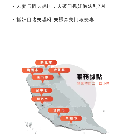
▪ 人妻与情夫裸睡，夫破门抓奸触法判7月
▪ 抓奸目睹夫嘿咻 夫裸奔关门狠夹妻