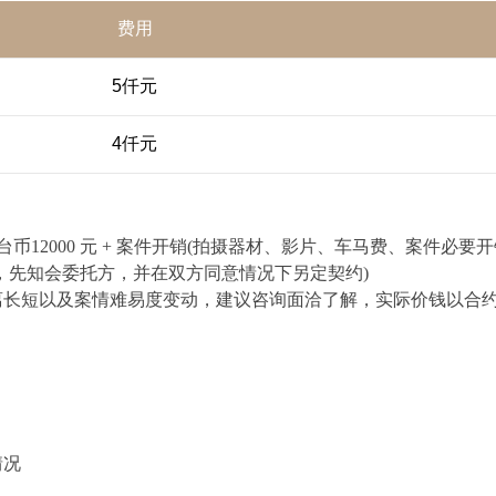
费用
5仟元
4仟元
 天新台币12000 元 + 案件开销(拍摄器材、影片、车马费、案件必要开销
，先知会委托方，并在双方同意情况下另定契约)
离长短以及案情难易度变动，建议咨询面洽了解，实际价钱以合
情况