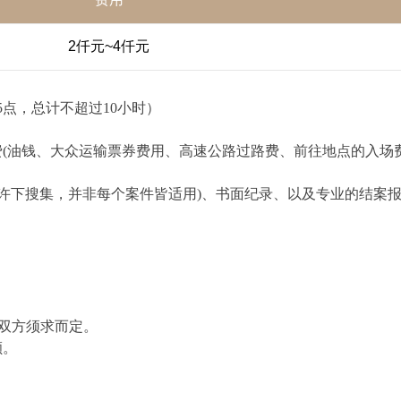
2仟元~4仟元
点，总计不超过10小时）
(油钱、大众运输票券费用、高速公路过路费、前往地点的入场
允许下搜集，并非每个案件皆适用)、书面纪录、以及专业的结案
视双方须求而定。
额。