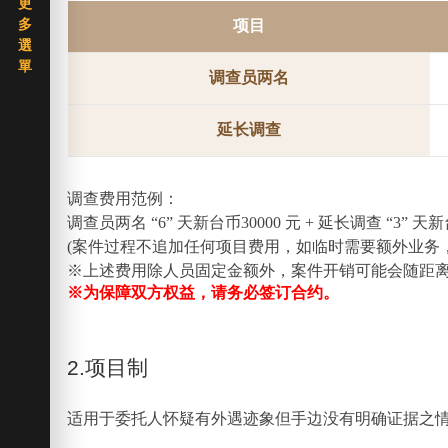
项目
调查员两名
延长调查
调查费用范例：
调查员两名 “6” 天新台币30000 元 + 延长调查 “3”
(案件过程不追加任何项目费用，如临时需要额外业务
※上述费用除人员固定金额外，案件开销可能会随距
※为保障双方权益，请务必签订合约。
2.项目制
适用于委托人怀疑有外遇迹象但手边没有明确证据之