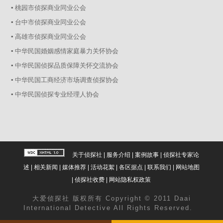
▪ 桃园市侦探商业同业公会
▪ 台中市侦探商业同业公会
▪ 高雄市侦探商业同业公会
▪ 中华民国婚姻感情家庭暴力关怀协会
▪ 中华民国侦探品质保障关怀交流协会
▪ 中华民国工商经济市场调查侦探协会
▪ 中华民国侦探专业经理人协会
关于侦探社
|
服务介绍
|
案例故事
|
侦探社专家论
述
|
相关新闻
|
媒体推荐
|
活动花絮
|
各区据点
|
联系我们
|
网站地图
|
侦探社收费
|
网站隐私权政策
大爱
侦探社
版权所有 Copyright © 2011 Daai
International Detective All Rights Reserved.