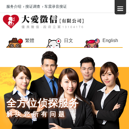
服务介绍
›
搜证调查
›
车震录音搜证
繁體
日文
English
全方位侦探服务
解决您所有问题