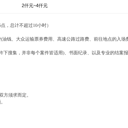
2仟元~4仟元
点，总计不超过10小时）
(油钱、大众运输票券费用、高速公路过路费、前往地点的入场
允许下搜集，并非每个案件皆适用)、书面纪录、以及专业的结案
视双方须求而定。
额。