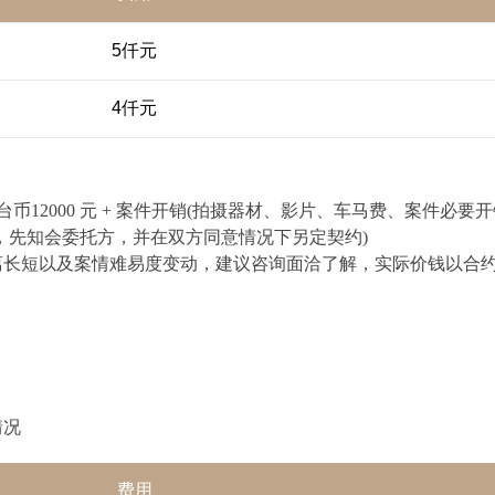
5仟元
4仟元
 天新台币12000 元 + 案件开销(拍摄器材、影片、车马费、案件必要开销
，先知会委托方，并在双方同意情况下另定契约)
离长短以及案情难易度变动，建议咨询面洽了解，实际价钱以合
情况
费用