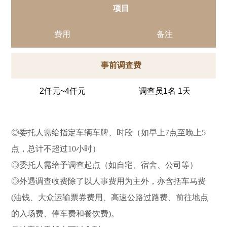
项目
费用
备注
事前调査费
2仟元~4仟元
调查员1名 1天
◎委托人需给指定车辆车牌、时段（如早上7点至晚上5
点，总计不超过10小时）
◎委托人需给予调查起点（如自宅、宿舍、公司等）
◎外遇调查收费除了以人事费用为主外，亦含括车马费
(油钱、大众运输票券费用、高速公路过路费、前往地点
的入场费、停车费和餐饮费)。