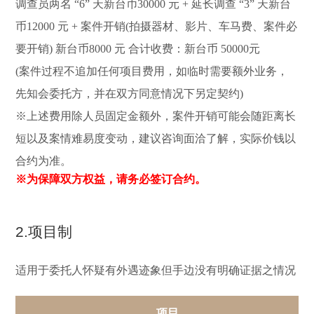
调查员两名 “6” 天新台币30000 元 + 延长调查 “3” 天新台
币12000 元 + 案件开销(拍摄器材、影片、车马费、案件必
要开销) 新台币8000 元 合计收费：新台币 50000元
(案件过程不追加任何项目费用，如临时需要额外业务，
先知会委托方，并在双方同意情况下另定契约)
※上述费用除人员固定金额外，案件开销可能会随距离长
短以及案情难易度变动，建议咨询面洽了解，实际价钱以
合约为准。
※为保障双方权益，请务必签订合约。
2.项目制
适用于委托人怀疑有外遇迹象但手边没有明确证据之情况
项目