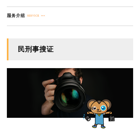
民刑事搜证