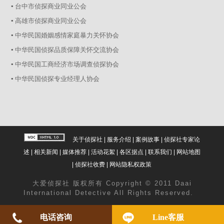
▪ 台中市侦探商业同业公会
▪ 高雄市侦探商业同业公会
▪ 中华民国婚姻感情家庭暴力关怀协会
▪ 中华民国侦探品质保障关怀交流协会
▪ 中华民国工商经济市场调查侦探协会
▪ 中华民国侦探专业经理人协会
关于侦探社
|
服务介绍
|
案例故事
|
侦探社专家论
述
|
相关新闻
|
媒体推荐
|
活动花絮
|
各区据点
|
联系我们
|
网站地图
|
侦探社收费
|
网站隐私权政策
大爱
侦探社
版权所有 Copyright © 2011 Daai
International Detective All Rights Reserved.
电话咨询
Line客服