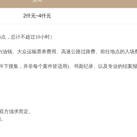
2仟元~4仟元
点，总计不超过10小时）
(油钱、大众运输票券费用、高速公路过路费、前往地点的入场
允许下搜集，并非每个案件皆适用)、书面纪录、以及专业的结案
视双方须求而定。
额。