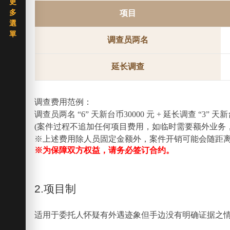
项目
调查员两名
延长调查
调查费用范例：
调查员两名 “6” 天新台币30000 元 + 延长调查 “3”
(案件过程不追加任何项目费用，如临时需要额外业务
※上述费用除人员固定金额外，案件开销可能会随距
※为保障双方权益，请务必签订合约。
2.项目制
适用于委托人怀疑有外遇迹象但手边没有明确证据之