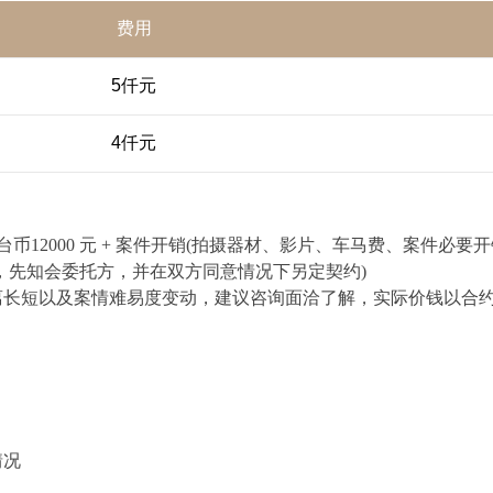
费用
5仟元
4仟元
 天新台币12000 元 + 案件开销(拍摄器材、影片、车马费、案件必要开销
，先知会委托方，并在双方同意情况下另定契约)
离长短以及案情难易度变动，建议咨询面洽了解，实际价钱以合
情况