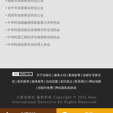
▪ 桃园市侦探商业同业公会
▪ 台中市侦探商业同业公会
▪ 高雄市侦探商业同业公会
▪ 中华民国婚姻感情家庭暴力关怀协会
▪ 中华民国侦探品质保障关怀交流协会
▪ 中华民国工商经济市场调查侦探协会
▪ 中华民国侦探专业经理人协会
关于侦探社
|
服务介绍
|
案例故事
|
侦探社专家论
述
|
相关新闻
|
媒体推荐
|
活动花絮
|
各区据点
|
联系我们
|
网站地图
|
侦探社收费
|
网站隐私权政策
大爱
侦探社
版权所有 Copyright © 2011 Daai
International Detective All Rights Reserved.