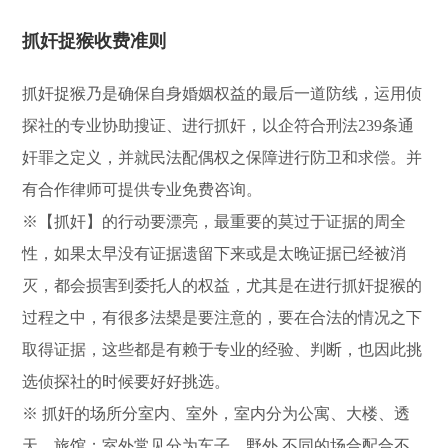
抓奸捉猴收费准则
抓奸捉猴乃是确保自身婚姻权益的最后一道防线，运用侦
探社的专业协助搜证、进行抓奸，以企符合刑法239条通
奸罪之定义，并就民法配偶权之保障进行防卫和求偿。并
有合作律师可提供专业免费咨询。
※【抓奸】的行动要漂亮，最重要的莫过于证据的周全
性，如果太早没有证据遗留下来或是太晚证据已经被消
灭，都会损害到委托人的权益，尤其是在进行抓奸捉猴的
过程之中，有很多法槼是要注意的，要在合法的情况之下
取得证据，这些都是有赖于专业的经验、判断，也因此挑
选侦探社的时候要好好挑选。
※ 抓奸的场所分室内、室外，室内分为公寓、大楼、透
天、旅馆；室外常见分为车子、野外,不同的场合配合不