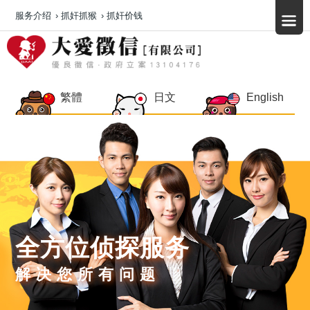
服务介绍
›
抓奸抓猴
›
抓奸价钱
繁體
日文
English
全方位侦探服务
解决您所有问题