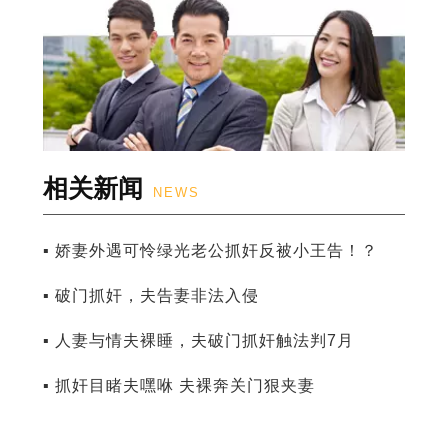
相关新闻
NEWS
▪ 娇妻外遇可怜绿光老公抓奸反被小王告！？
▪ 破门抓奸，夫告妻非法入侵
▪ 人妻与情夫裸睡，夫破门抓奸触法判7月
▪ 抓奸目睹夫嘿咻 夫裸奔关门狠夹妻