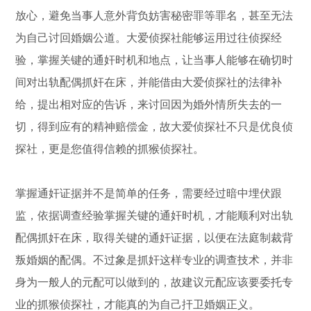
放心，避免当事人意外背负妨害秘密罪等罪名，甚至无法
为自己讨回婚姻公道。大爱侦探社能够运用过往侦探经
验，掌握关键的通奸时机和地点，让当事人能够在确切时
间对出轨配偶抓奸在床，并能借由大爱侦探社的法律补
给，提出相对应的告诉，来讨回因为婚外情所失去的一
切，得到应有的精神赔偿金，故大爱侦探社不只是优良侦
探社，更是您值得信赖的抓猴侦探社。
掌握通奸证据并不是简单的任务，需要经过暗中埋伏跟
监，依据调查经验掌握关键的通奸时机，才能顺利对出轨
配偶抓奸在床，取得关键的通奸证据，以便在法庭制裁背
叛婚姻的配偶。不过象是抓奸这样专业的调查技术，并非
身为一般人的元配可以做到的，故建议元配应该要委托专
业的抓猴侦探社，才能真的为自己扞卫婚姻正义。