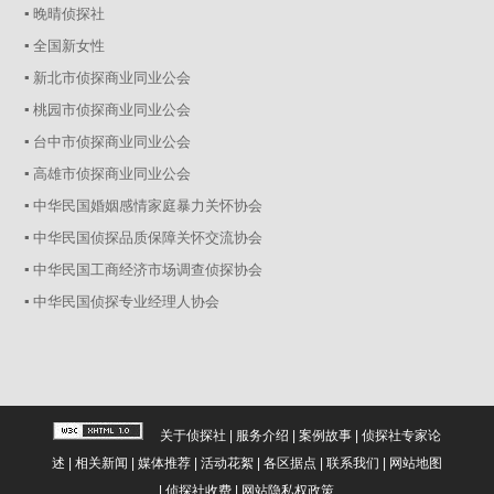
▪ 晚晴侦探社
▪ 全国新女性
▪ 新北市侦探商业同业公会
▪ 桃园市侦探商业同业公会
▪ 台中市侦探商业同业公会
▪ 高雄市侦探商业同业公会
▪ 中华民国婚姻感情家庭暴力关怀协会
▪ 中华民国侦探品质保障关怀交流协会
▪ 中华民国工商经济市场调查侦探协会
▪ 中华民国侦探专业经理人协会
关于侦探社
|
服务介绍
|
案例故事
|
侦探社专家论
述
|
相关新闻
|
媒体推荐
|
活动花絮
|
各区据点
|
联系我们
|
网站地图
|
侦探社收费
|
网站隐私权政策