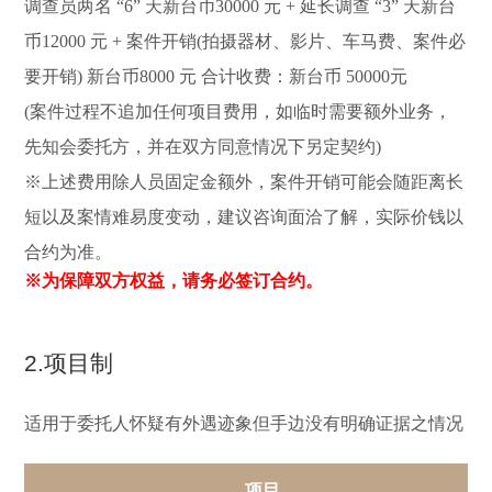
调查员两名 “6” 天新台币30000 元 + 延长调查 “3” 天新台
币12000 元 + 案件开销(拍摄器材、影片、车马费、案件必
要开销) 新台币8000 元 合计收费：新台币 50000元
(案件过程不追加任何项目费用，如临时需要额外业务，
先知会委托方，并在双方同意情况下另定契约)
※上述费用除人员固定金额外，案件开销可能会随距离长
短以及案情难易度变动，建议咨询面洽了解，实际价钱以
合约为准。
※为保障双方权益，请务必签订合约。
2.项目制
适用于委托人怀疑有外遇迹象但手边没有明确证据之情况
项目