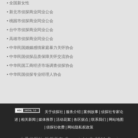
▪ 全国新女性
▪ 新北市侦探商业同业公会
▪ 桃园市侦探商业同业公会
▪ 台中市侦探商业同业公会
▪ 高雄市侦探商业同业公会
▪ 中华民国婚姻感情家庭暴力关怀协会
▪ 中华民国侦探品质保障关怀交流协会
▪ 中华民国工商经济市场调查侦探协会
▪ 中华民国侦探专业经理人协会
关于侦探社
|
服务介绍
|
案例故事
|
侦探社专家论
述
|
相关新闻
|
媒体推荐
|
活动花絮
|
各区据点
|
联系我们
|
网站地图
|
侦探社收费
|
网站隐私权政策