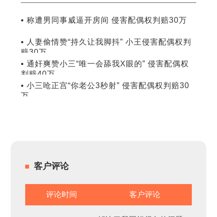
▪ 称遭男同事威逼开房间 侵害配偶权判赔30万
▪ 人妻偷情赞“持久让我脚抖” 小王侵害配偶权判
赔30万
▪ 通奸爽赞小三“唯一会舔我X眼的” 侵害配偶权
判赔40万
▪ 小三呛正宫“你老公3秒射” 侵害配偶权判赔30
万
客户评论
评论时间
客户评论