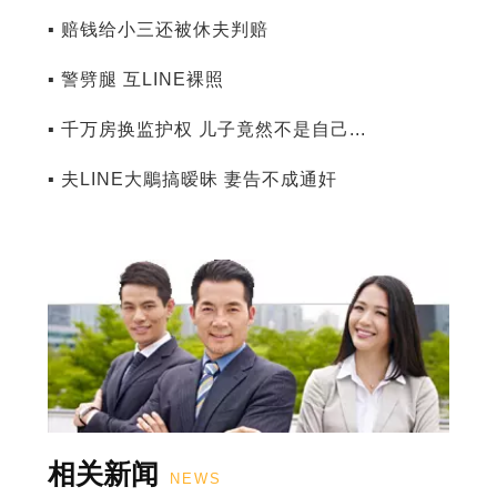
▪ 赔钱给小三还被休夫判赔
▪ 警劈腿 互LINE裸照
▪ 千万房换监护权 儿子竟然不是自己...
▪ 夫LINE大鵰搞暧昧 妻告不成通奸
相关新闻
NEWS