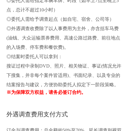
◎委托人需给指定车辆车牌、时段（如早上7点至晚上5
点，总计不超过10小时）
◎委托人需给予调查起点（如自宅、宿舍、公司等）
◎外遇调查收费除了以人事费用为主外，亦含括车马费
(油钱、大众运输票券费用、高速公路过路费、前往地点
的入场费、停车费和餐饮费)。
◎结案时委托人可以拿到：
搜证过程中录制DVD、照片、相关物证、事证(情况允许
下搜集，并非每个案件皆适用)、书面纪录、以及专业的
结案报告与建议，方便协助委托人拟定下一阶段策略。
※为保障双方权益，请务必签订合约。
外遇调查费用支付方式
订金与调查费用：总金额的50%至70%，延长调查则视双