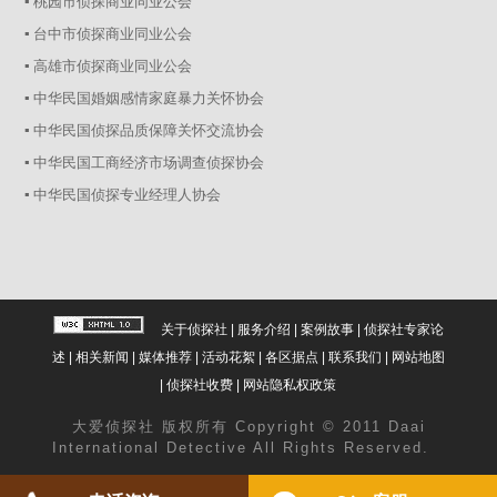
▪ 桃园市侦探商业同业公会
▪ 台中市侦探商业同业公会
▪ 高雄市侦探商业同业公会
▪ 中华民国婚姻感情家庭暴力关怀协会
▪ 中华民国侦探品质保障关怀交流协会
▪ 中华民国工商经济市场调查侦探协会
▪ 中华民国侦探专业经理人协会
关于侦探社
|
服务介绍
|
案例故事
|
侦探社专家论
述
|
相关新闻
|
媒体推荐
|
活动花絮
|
各区据点
|
联系我们
|
网站地图
|
侦探社收费
|
网站隐私权政策
大爱
侦探社
版权所有 Copyright © 2011 Daai
International Detective All Rights Reserved.