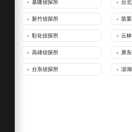
基隆侦探所
台北
新竹侦探所
苗栗
彰化侦探所
云林
高雄侦探所
屏东
台东侦探所
澎湖