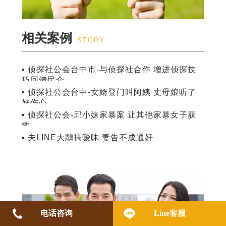
相关案例
STORY
▪ 侦探社公会台中市-与侦探社合作 增进侦探技
巧回馈民众
▪ 侦探社公会台中-女婿登门叫阿姨 丈母娘听了
好伤心
▪ 侦探社公会-邱小妹家暴案 让其他家暴女子获
救
▪ 夫LINE大鵰搞暧昧 妻告不成通奸
电话咨询
Line客服