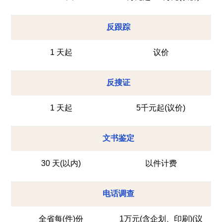
反跟踪
1 天起
议价
反搜证
1 天起
5千元起(议价)
文书鉴定
30 天(以内)
以件计费
电话调查
全省每(件)份
1万元(含企划、印刷)(议