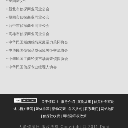
▪ 全国新女性
▪ 新北市侦探商业同业公会
▪ 桃园市侦探商业同业公会
▪ 台中市侦探商业同业公会
▪ 高雄市侦探商业同业公会
▪ 中华民国婚姻感情家庭暴力关怀协会
▪ 中华民国侦探品质保障关怀交流协会
▪ 中华民国工商经济市场调查侦探协会
▪ 中华民国侦探专业经理人协会
关于侦探社
|
服务介绍
|
案例故事
|
侦探社专家论
述
|
相关新闻
|
媒体推荐
|
活动花絮
|
各区据点
|
联系我们
|
网站地图
|
侦探社收费
|
网站隐私权政策
大爱
侦探社
版权所有 Copyright © 2011 Daai