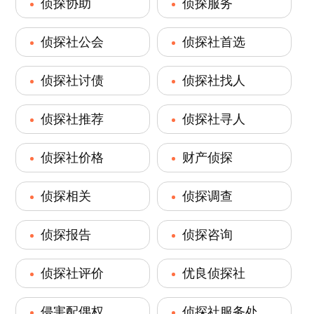
侦探协助
侦探服务
侦探社公会
侦探社首选
侦探社讨债
侦探社找人
侦探社推荐
侦探社寻人
侦探社价格
财产侦探
侦探相关
侦探调查
侦探报告
侦探咨询
侦探社评价
优良侦探社
侵害配偶权
侦探社服务处