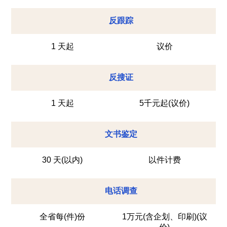
反跟踪
1 天起
议价
反搜证
1 天起
5千元起(议价)
文书鉴定
30 天(以内)
以件计费
电话调查
全省每(件)份
1万元(含企划、印刷)(议