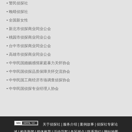
▪ 警民侦探社
▪ 晚晴侦探社
▪ 全国新女性
▪ 新北市侦探商业同业公会
▪ 桃园市侦探商业同业公会
▪ 台中市侦探商业同业公会
▪ 高雄市侦探商业同业公会
▪ 中华民国婚姻感情家庭暴力关怀协会
▪ 中华民国侦探品质保障关怀交流协会
▪ 中华民国工商经济市场调查侦探协会
▪ 中华民国侦探专业经理人协会
关于侦探社
|
服务介绍
|
案例故事
|
侦探社专家论
述
|
相关新闻
|
媒体推荐
|
活动花絮
|
各区据点
|
联系我们
|
网站地图