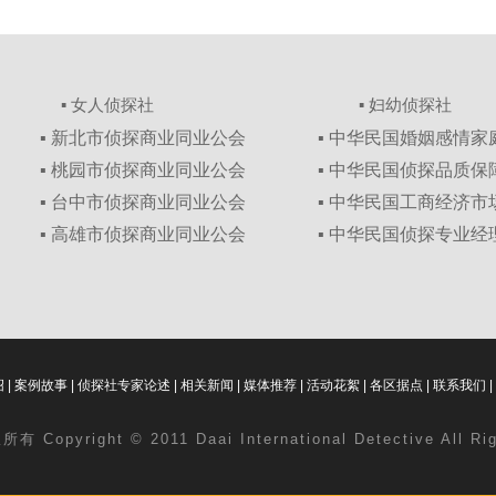
▪ 女人侦探社
▪ 妇幼侦探社
▪ 新北市侦探商业同业公会
▪ 中华民国婚姻感情
▪ 桃园市侦探商业同业公会
▪ 中华民国侦探品质
▪ 台中市侦探商业同业公会
▪ 中华民国工商经济
▪ 高雄市侦探商业同业公会
▪ 中华民国侦探专业经
绍
|
案例故事
|
侦探社专家论述
|
相关新闻
|
媒体推荐
|
活动花絮
|
各区据点
|
联系我们
|
 Copyright © 2011 Daai International Detective All Ri