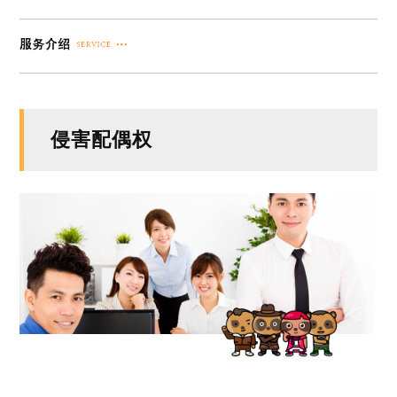
侵害配偶权