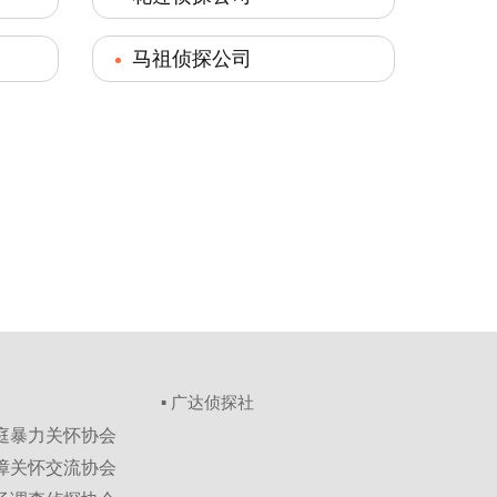
马祖侦探公司
▪ 广达侦探社
家庭暴力关怀协会
保障关怀交流协会