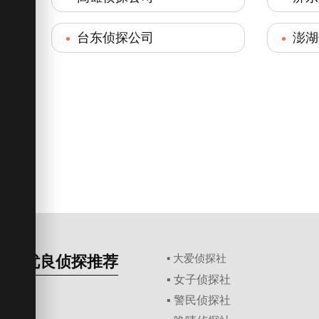
台东侦探公司
澎湖
优良侦探推荐
▪ 大爱侦探社
▪ 女子侦探社
▪ 警民侦探社