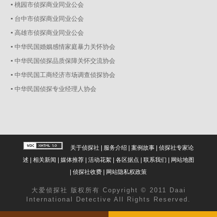
▪ 桃园市侦探商业同业公会
▪ 台中市侦探商业同业公会
▪ 高雄市侦探商业同业公会
▪ 中华民国婚姻感情家庭暴力关怀协会
▪ 中华民国侦探品质保障关怀交流协会
▪ 中华民国工商经济市场调查侦探协会
▪ 中华民国侦探专业经理人协会
关于侦探社
|
服务介绍
|
案例故事
|
侦探社专家论
述
|
相关新闻
|
媒体推荐
|
活动花絮
|
各区据点
|
联系我们
|
网站地图
|
侦探社收费
|
网站隐私权政策
大爱
侦探社
版权所有 Copyright © 2011 Daai
International Detective All Rights Reserved.