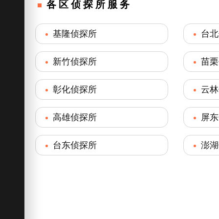
各区侦探所服务
基隆侦探所
台北
新竹侦探所
苗栗
彰化侦探所
云林
高雄侦探所
屏东
台东侦探所
澎湖