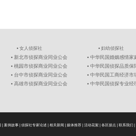
▪ 女人侦探社
▪ 妇幼侦探社
▪ 新北市侦探商业同业公会
▪ 中华民国婚姻感情
▪ 桃园市侦探商业同业公会
▪ 中华民国侦探品质
▪ 台中市侦探商业同业公会
▪ 中华民国工商经济
▪ 高雄市侦探商业同业公会
▪ 中华民国侦探专业经
绍
|
案例故事
|
侦探社专家论述
|
相关新闻
|
媒体推荐
|
活动花絮
|
各区据点
|
联系我们
|