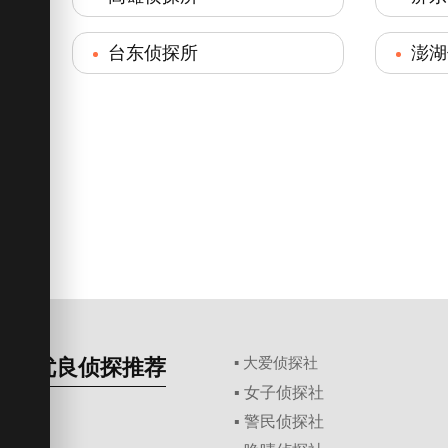
台东侦探所
澎湖
优良侦探推荐
▪ 大爱侦探社
▪ 女子侦探社
▪ 警民侦探社