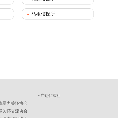
马祖侦探所
▪ 广达侦探社
家庭暴力关怀协会
保障关怀交流协会