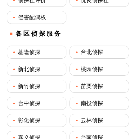
侦探社评价
优良侦探社
侵害配偶权
各区侦探服务
基隆侦探
台北侦探
新北侦探
桃园侦探
新竹侦探
苗栗侦探
台中侦探
南投侦探
彰化侦探
云林侦探
嘉义侦探
台南侦探