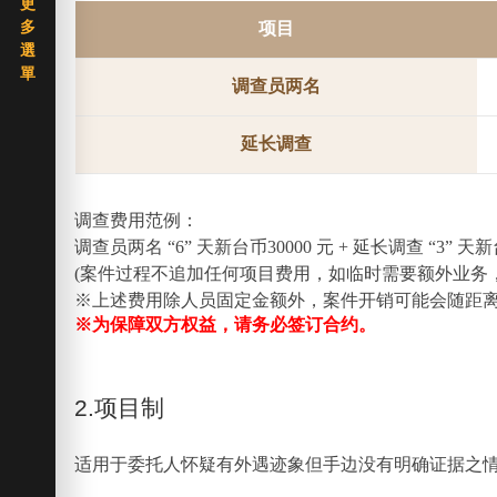
项目
调查员两名
延长调查
调查费用范例：
调查员两名 “6” 天新台币30000 元 + 延长调查 “3”
(案件过程不追加任何项目费用，如临时需要额外业务
※上述费用除人员固定金额外，案件开销可能会随距
※为保障双方权益，请务必签订合约。
2.项目制
适用于委托人怀疑有外遇迹象但手边没有明确证据之