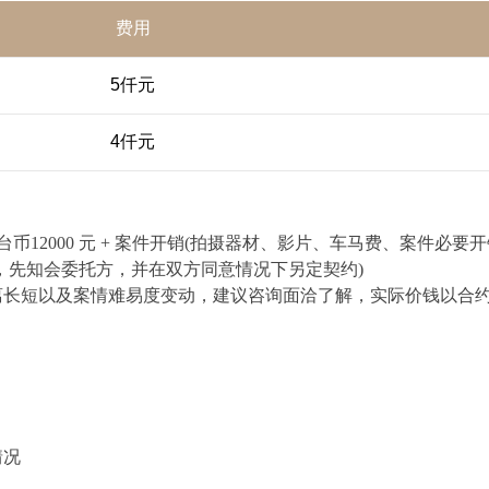
费用
5仟元
4仟元
 天新台币12000 元 + 案件开销(拍摄器材、影片、车马费、案件必要开销
，先知会委托方，并在双方同意情况下另定契约)
离长短以及案情难易度变动，建议咨询面洽了解，实际价钱以合
情况