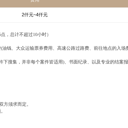
2仟元~4仟元
点，总计不超过10小时）
(油钱、大众运输票券费用、高速公路过路费、前往地点的入场
允许下搜集，并非每个案件皆适用)、书面纪录、以及专业的结案
视双方须求而定。
额。