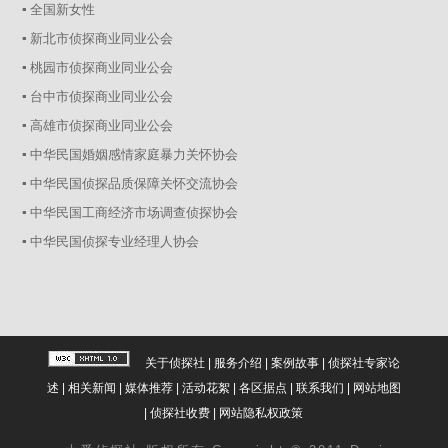
▪ 全国新女性
▪ 新北市侦探商业同业公会
▪ 桃园市侦探商业同业公会
▪ 台中市侦探商业同业公会
▪ 高雄市侦探商业同业公会
▪ 中华民国婚姻感情家庭暴力关怀协会
▪ 中华民国侦探品质保障关怀交流协会
▪ 中华民国工商经济市场调查侦探协会
▪ 中华民国侦探专业经理人协会
关于侦探社
|
服务介绍
|
案例故事
|
侦探社专家论
述
|
相关新闻
|
媒体推荐
|
活动花絮
|
各区据点
|
联系我们
|
网站地图
|
侦探社收费
|
网站隐私权政策