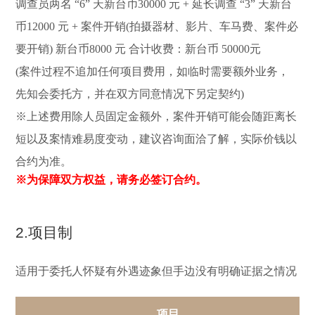
调查员两名 “6” 天新台币30000 元 + 延长调查 “3” 天新台
币12000 元 + 案件开销(拍摄器材、影片、车马费、案件必
要开销) 新台币8000 元 合计收费：新台币 50000元
(案件过程不追加任何项目费用，如临时需要额外业务，
先知会委托方，并在双方同意情况下另定契约)
※上述费用除人员固定金额外，案件开销可能会随距离长
短以及案情难易度变动，建议咨询面洽了解，实际价钱以
合约为准。
※为保障双方权益，请务必签订合约。
2.项目制
适用于委托人怀疑有外遇迹象但手边没有明确证据之情况
项目